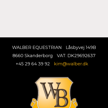
WALBER EQUESTRIAN
Låsbyvej 149B
8660 Skanderborg
VAT: DK29692637
+45 29 64 39 92
kim@walber.dk