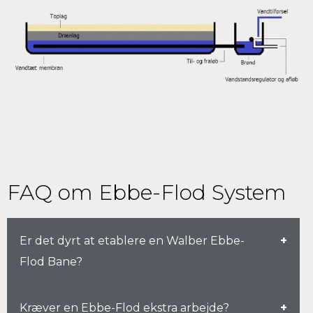
FAQ om Ebbe-Flod System
Er det dyrt at etablere en Walber Ebbe-
Flod Bane?
Hvis der er tale om en total nyetablering af
Kræver en Ebbe-Flod ekstra arbejde?