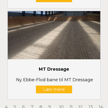
MT Dressage
Ny Ebbe-Flod bane til MT Dressage
Læs mere
4
5
6
7
8
9
10
11
12
13
14