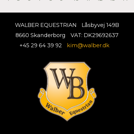
WALBER EQUESTRIAN
Låsbyvej 149B
8660 Skanderborg
VAT: DK29692637
+45 29 64 39 92
kim@walber.dk