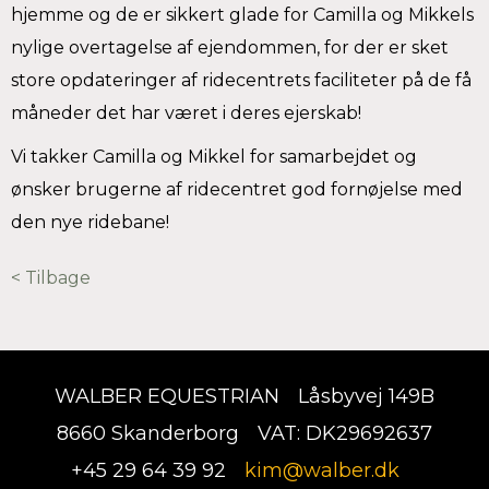
hjemme og de er sikkert glade for Camilla og Mikkels
nylige overtagelse af ejendommen, for der er sket
store opdateringer af ridecentrets faciliteter på de få
måneder det har været i deres ejerskab!
Vi takker Camilla og Mikkel for samarbejdet og
ønsker brugerne af ridecentret god fornøjelse med
den nye ridebane!
< Tilbage
WALBER EQUESTRIAN
Låsbyvej 149B
8660 Skanderborg
VAT: DK29692637
+45 29 64 39 92
kim@walber.dk