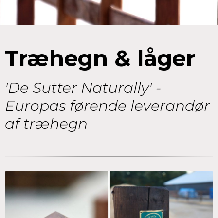
Træhegn & låger
'De Sutter Naturally' -
Europas førende leverandør
af træhegn