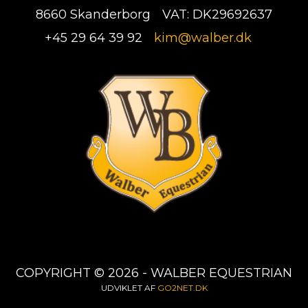
8660 Skanderborg
VAT: DK29692637
+45 29 64 39 92
kim@walber.dk
COPYRIGHT © 2026 - WALBER EQUESTRIAN
UDVIKLET AF
GO2NET.DK