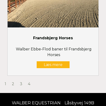
Frandsbjerg Horses
Walber Ebbe-Flod baner til Frandsbjerg
Horses
Læs mere
1
2
3
4
WALBER EQUESTRIAN
Låsbyvej 149B