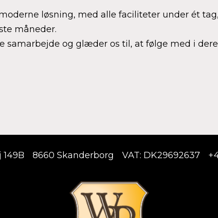
moderne løsning, med alle faciliteter under ét ta
este måneder.
de samarbejde og glæder os til, at følge med i de
j 149B
8660 Skanderborg
VAT: DK29692637
+4