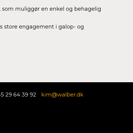
g, som muliggør en enkel og behagelig
res store engagement i galop- og
5 29 64 39 92
kim@walber.dk