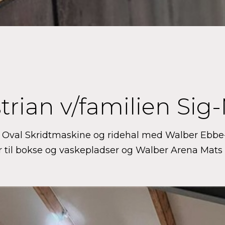
trian v/familien Si
ft Oval Skridtmaskine og ridehal med Walber Eb
il bokse og vaskepladser og Walber Arena Mats 