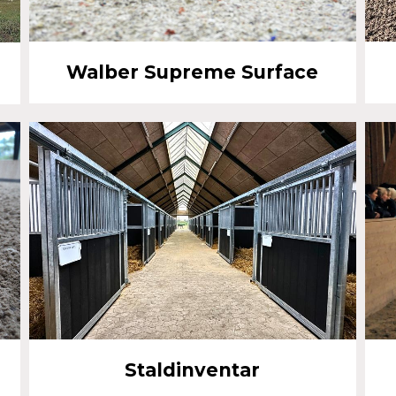
Walber Supreme Surface
Staldinventar