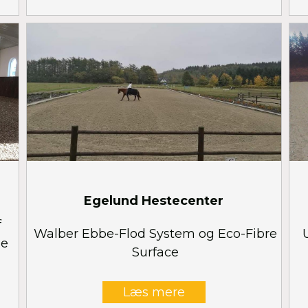
Egelund Hestecenter
f
Walber Ebbe-Flod System og Eco-Fibre
ne
Surface
Læs mere