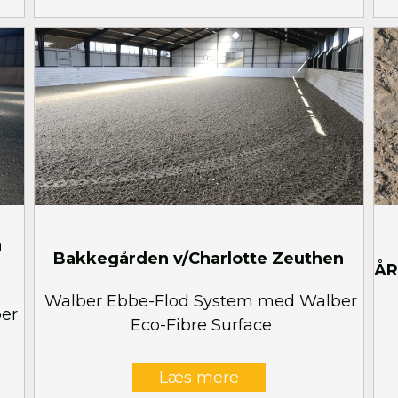
n
Bakkegården v/Charlotte Zeuthen
ÅR
Walber Ebbe-Flod System med Walber
er
Eco-Fibre Surface
Læs mere