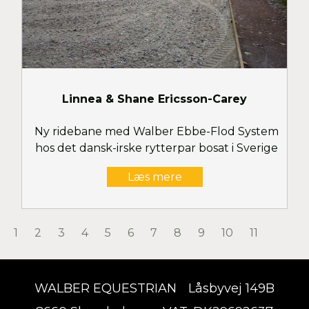
Linnea & Shane Ericsson-Carey
Ny ridebane med Walber Ebbe-Flod System
hos det dansk-irske rytterpar bosat i Sverige
Læs mere
1
2
3
4
5
6
7
8
9
10
11
WALBER EQUESTRIAN
Låsbyvej 149B