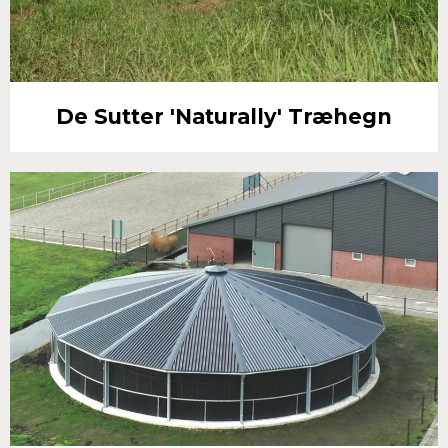
De Sutter 'Naturally' Træhegn