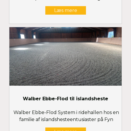
Læs mere
Walber Ebbe-Flod til islandsheste
Walber Ebbe-Flod System i ridehallen hos en
familie af islandshesteentusiaster på Fyn