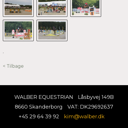
.
< Tilbage
WALBER EQUESTRIAN
Låsbyvej 149B
8660 Skanderborg
VAT: DK29692637
+45 29 64 39 92
kim@walber.dk