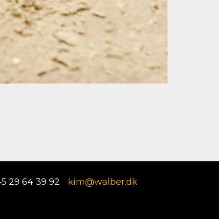
5 29 64 39 92
kim@walber.dk