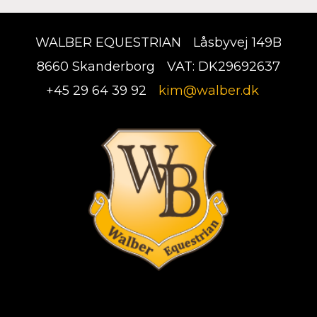
WALBER EQUESTRIAN
Låsbyvej 149B
8660 Skanderborg
VAT: DK29692637
+45 29 64 39 92
kim@walber.dk