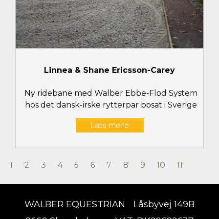
Linnea & Shane Ericsson-Carey
Ny ridebane med Walber Ebbe-Flod System
hos det dansk-irske rytterpar bosat i Sverige
Læs mere
1
2
3
4
5
6
7
8
9
10
11
WALBER EQUESTRIAN
Låsbyvej 149B