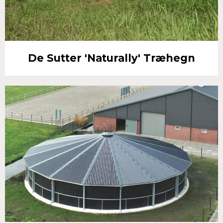
De Sutter 'Naturally' Træhegn