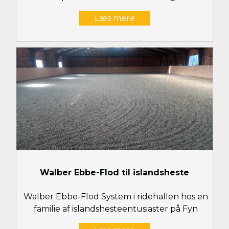
Læs mere
Walber Ebbe-Flod til islandsheste
Walber Ebbe-Flod System i ridehallen hos en
familie af islandshesteentusiaster på Fyn