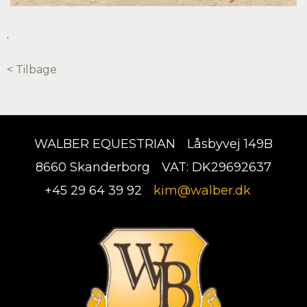
.
< Tilbage
WALBER EQUESTRIAN
Låsbyvej 149B
8660 Skanderborg
VAT: DK29692637
+45 29 64 39 92
kim@walber.dk