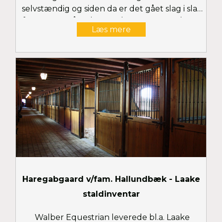
selvstændig og siden da er det gået slag i slag
for teamet på Helgstrand Dressage med flere
Læs mere
UVM-medaljer og Grand Prix-placeringer til
følge. Danmarks suverænt største
dressuretablissement indrettede staldene på
Møgelmosegaard med inventar fra Laake. Se
flere billeder her
Haregabgaard v/fam. Hallundbæk - Laake
staldinventar
Walber Equestrian leverede bl.a. Laake