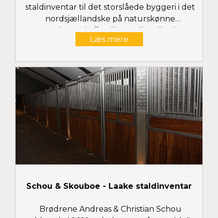
staldinventar til det storslåede byggeri i det
nordsjællandske på naturskønne
Haregabgaard v/familien Hallundbæk. Se
Læs mere
flere billeder her
Schou & Skouboe - Laake staldinventar
Brødrene Andreas & Christian Schou