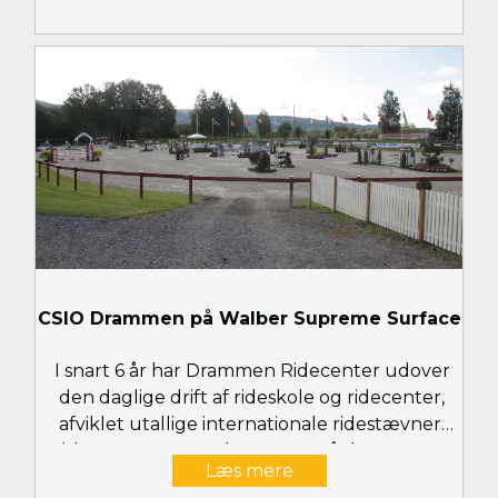
CSIO Drammen på Walber Supreme Surface
I snart 6 år har Drammen Ridecenter udover
den daglige drift af rideskole og ridecenter,
afviklet utallige internationale ridestævner,
bl.a. CSIO- og CSI3*-stævner på deres store
Læs mere
udendørs ridebane med Walber Supreme