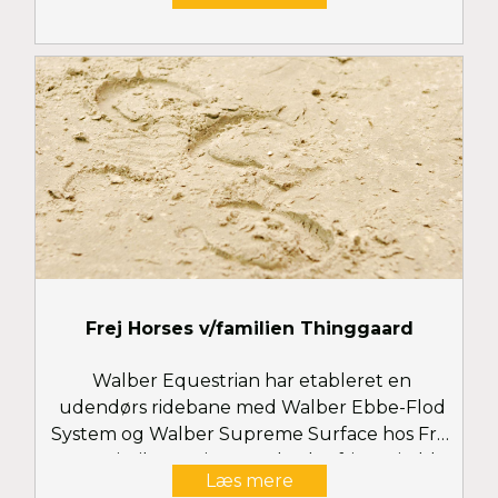
Frej Horses v/familien Thinggaard
Walber Equestrian har etableret en
udendørs ridebane med Walber Ebbe-Flod
System og Walber Supreme Surface hos Frej
Horses i Nibe. Frej Horses beskæftiger sig bl.a.
Læs mere
med opdræt af både spring- og dressurheste.