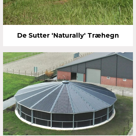
De Sutter 'Naturally' Træhegn