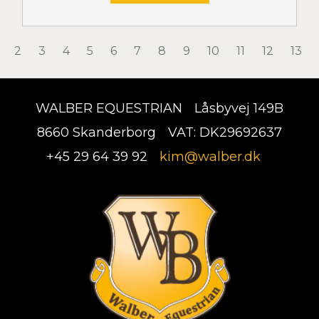
2
3
4
5
6
7
8
9
10
11
12
13
WALBER EQUESTRIAN
Låsbyvej 149B
8660 Skanderborg
VAT: DK29692637
+45 29 64 39 92
kim@walber.dk