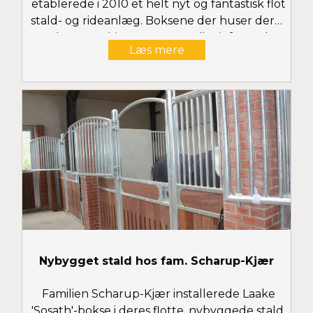
etablerede i 2010 et helt nyt og fantastisk flot
stald- og rideanlæg. Boksene der huser deres
topheste og hingste er naturligvis fra Laake.
Læs mere
Se flere billeder her..
Nybygget stald hos fam. Scharup-Kjær
Familien Scharup-Kjær installerede Laake
'Sosath'-bokse i deres flotte, nybyggede stald.