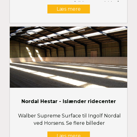
stævner. Stævnerne afvikles som altid på
Læs mere
Walber Supreme Surface i opvisningshallen
og på Walber Eco-Fibre Surface i
opvarmningshallen. Se flere billeder her
Nordal Hestar - Islænder ridecenter
Walber Supreme Surface til Ingolf Nordal
ved Horsens. Se flere billeder
Læs mere