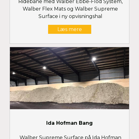
Ridebane med Walber Ebbe-Flod System,
Walber Flex Mats og Walber Supreme
Surface i ny opvisningshal
Læs mere
Ida Hofman Bang
Walber Supreme Surface på Ida Hofman