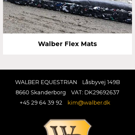
Walber Flex Mats
WALBER EQUESTRIAN
Låsbyvej 149B
8660 Skanderborg
VAT: DK29692637
+45 29 64 39 92
kim@walber.dk