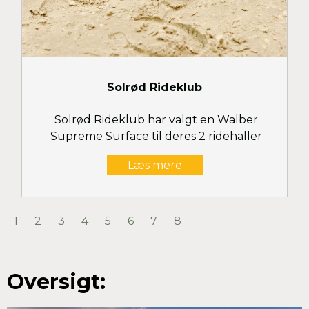
Solrød Rideklub
Solrød Rideklub har valgt en Walber
Supreme Surface til deres 2 ridehaller
Læs mere
1
2
3
4
5
6
7
8
Oversigt: