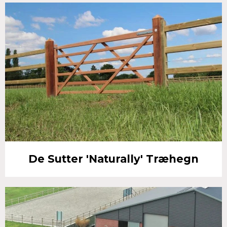
De Sutter 'Naturally' Træhegn