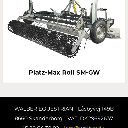
Platz-Max Roll SM-GW
WALBER EQUESTRIAN
Låsbyvej 149B
8660 Skanderborg
VAT: DK29692637