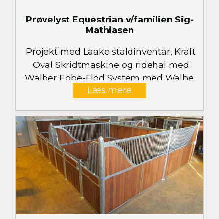
Prøvelyst Equestrian v/familien Sig-
Mathiasen
Projekt med Laake staldinventar, Kraft
Oval Skridtmaskine og ridehal med
Walber Ebbe-Flod System med Walber
Læs mere
Organic Surface samt Belmondo
gummimåtter til bokse og vaskepladser
og Walber Arena Mats til sandpaddocks.