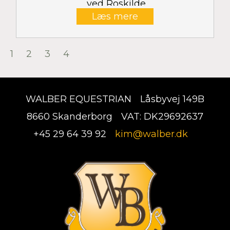
ved Roskilde
Læs mere
1
2
3
4
WALBER EQUESTRIAN
Låsbyvej 149B
8660 Skanderborg
VAT: DK29692637
+45 29 64 39 92
kim@walber.dk