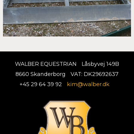
WALBER EQUESTRIAN
Låsbyvej 149B
8660 Skanderborg
VAT: DK29692637
+45 29 64 39 92
kim@walber.dk