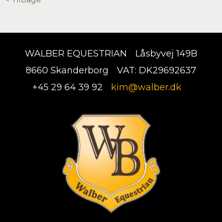
WALBER EQUESTRIAN
Låsbyvej 149B
8660 Skanderborg
VAT: DK29692637
+45 29 64 39 92
kim@walber.dk