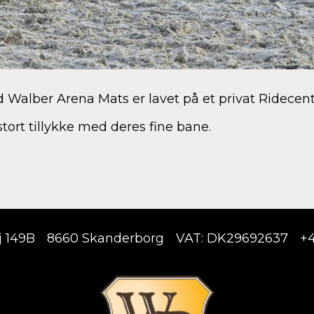
alber Arena Mats er lavet på et privat Ridecent
 stort tillykke med deres fine bane.
j 149B
8660 Skanderborg
VAT: DK29692637
+4