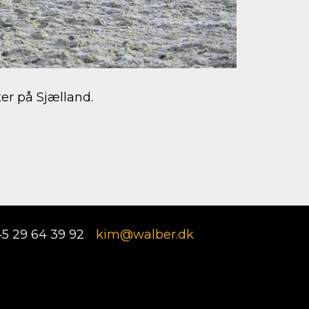
er på Sjælland.
5 29 64 39 92
kim@walber.dk