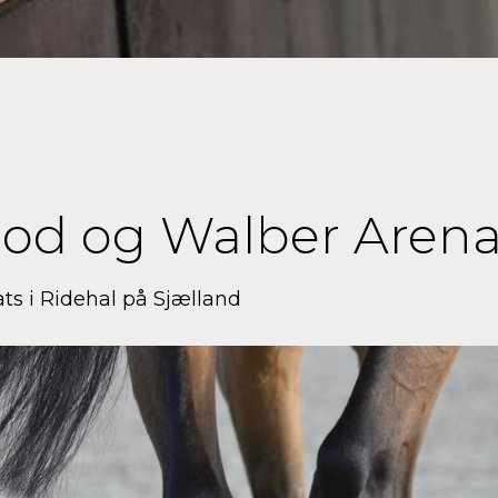
lod og Walber Aren
s i Ridehal på Sjælland