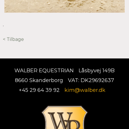
.
< Tilbage
WALBER EQUESTRIAN
Låsbyvej 149B
8660 Skanderborg
VAT: DK29692637
+45 29 64 39 92
kim@walber.dk