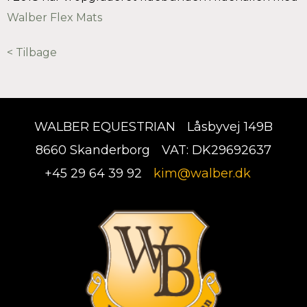
Walber Flex Mats
< Tilbage
WALBER EQUESTRIAN
Låsbyvej 149B
8660 Skanderborg
VAT: DK29692637
+45 29 64 39 92
kim@walber.dk