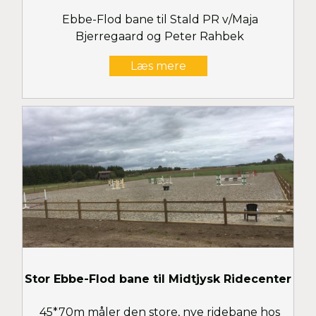
Ebbe-Flod bane til Stald PR v/Maja
Bjerregaard og Peter Rahbek
Læs mere
Stor Ebbe-Flod bane til Midtjysk Ridecenter
45*70m måler den store, nye ridebane hos