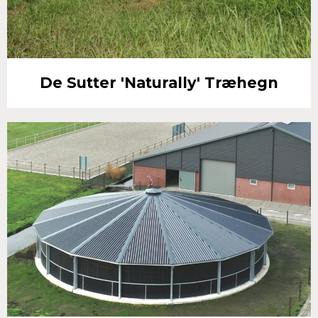
De Sutter 'Naturally' Træhegn