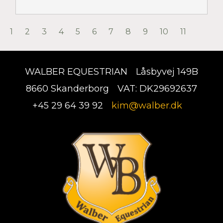
1
2
3
4
5
6
7
8
9
10
11
WALBER EQUESTRIAN
Låsbyvej 149B
8660 Skanderborg
VAT: DK29692637
+45 29 64 39 92
kim@walber.dk