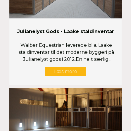
Julianelyst Gods - Laake staldinventar
Walber Equestrian leverede bl.a. Laake
staldinventar til det moderne byggeri på
Julianelyst gods i 2012.En helt særlig,
specialdesignet og æstetisk boks blev
Læs mere
kreeeret til det usædvanligt smukke private
ridecenter.