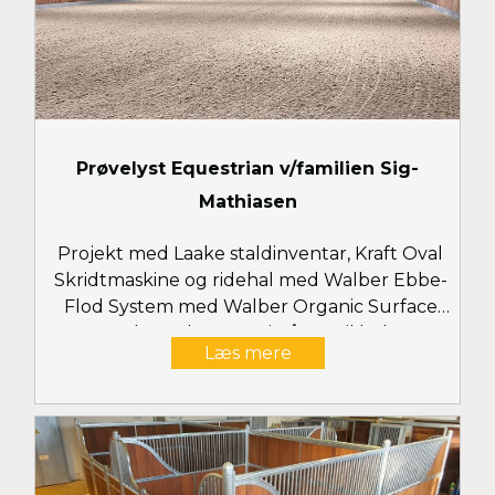
Prøvelyst Equestrian v/familien Sig-
Mathiasen
Projekt med Laake staldinventar, Kraft Oval
Skridtmaskine og ridehal med Walber Ebbe-
Flod System med Walber Organic Surface
samt Belmondo gummimåtter til bokse og
Læs mere
vaskepladser og Walber Arena Mats til
sandpaddocks.