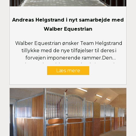
Andreas Helgstrand i nyt samarbejde med
Walber Equestrian
Walber Equestrian ønsker Team Helgstrand
tillykke med de nye tilføjelser til deres i
forvejen imponerende rammer.Den
nybyggede stald er som de eksisterende,
Læs mere
indrettet med bokse, vinduer, døre og porte
fra Laake.Den moderne, lyse og store ridehal
er indrettet med en smuk barriere fra Laake
såvel som et Walber Ebbe-Flod System
tilhørende et toplag af Walber Supreme
Surface.