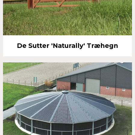
De Sutter 'Naturally' Træhegn