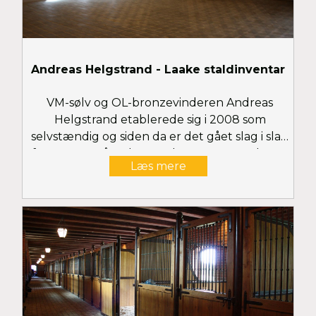
Andreas Helgstrand - Laake staldinventar
VM-sølv og OL-bronzevinderen Andreas
Helgstrand etablerede sig i 2008 som
selvstændig og siden da er det gået slag i slag
for teamet på Helgstrand Dressage med flere
Læs mere
UVM-medaljer og Grand Prix-placeringer til
følge. Danmarks suverænt største
dressuretablissement indrettede staldene på
Møgelmosegaard med inventar fra Laake. Se
flere billeder her