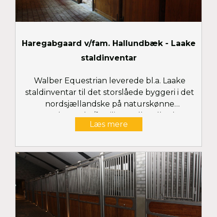
Haregabgaard v/fam. Hallundbæk - Laake
staldinventar
Walber Equestrian leverede bl.a. Laake
staldinventar til det storslåede byggeri i det
nordsjællandske på naturskønne
Haregabgaard v/familien Hallundbæk. Se
Læs mere
flere billeder her