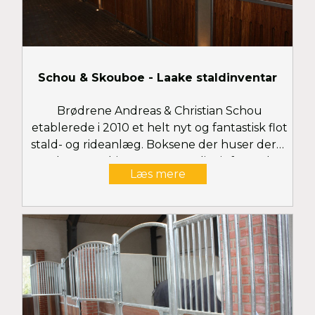
Schou & Skouboe - Laake staldinventar
Brødrene Andreas & Christian Schou
etablerede i 2010 et helt nyt og fantastisk flot
stald- og rideanlæg. Boksene der huser deres
topheste og hingste er naturligvis fra Laake.
Læs mere
Se flere billeder her..