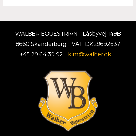
WALBER EQUESTRIAN
Låsbyvej 149B
8660 Skanderborg
VAT: DK29692637
+45 29 64 39 92
kim@walber.dk