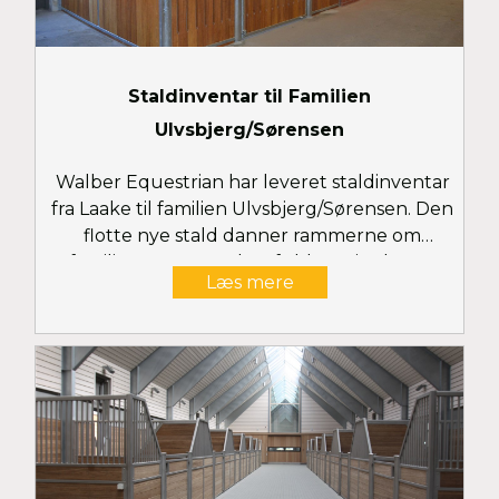
Staldinventar til Familien
Ulvsbjerg/Sørensen
Walber Equestrian har leveret staldinventar
fra Laake til familien Ulvsbjerg/Sørensen. Den
flotte nye stald danner rammerne om
familiens mange talentfulde springheste.
Læs mere
Boksfrontene er af modellen 'Sosath'. Se flere
billeder her