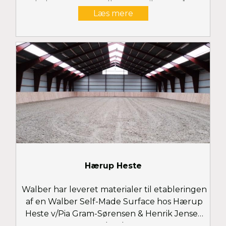
Flod System og Walber Eco-Fibre Surface
Læs mere
Hærup Heste
Walber har leveret materialer til etableringen
af en Walber Self-Made Surface hos Hærup
Heste v/Pia Gram-Sørensen & Henrik Jensen
ved Hobro