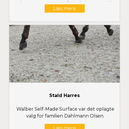
valgt en Supreme Surface til deres smukke
Læs mere
ridehal
Stald Harres
Walber Self-Made Surface var det oplagte
valg for familien Dahlmann Olsen.
Læs mere