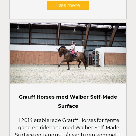
Læs mere
ved Haderslev.Se billeder her..
Grauff Horses med Walber Self-Made
Surface
I 2014 etablerede Grauff Horses for første
gang en ridebane med Walber Self-Made
Surface og i august i år var turen kommet til