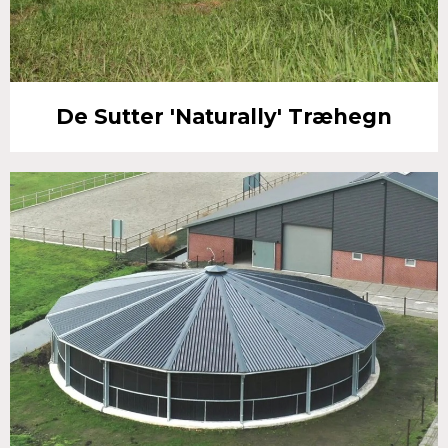
De Sutter 'Naturally' Træhegn