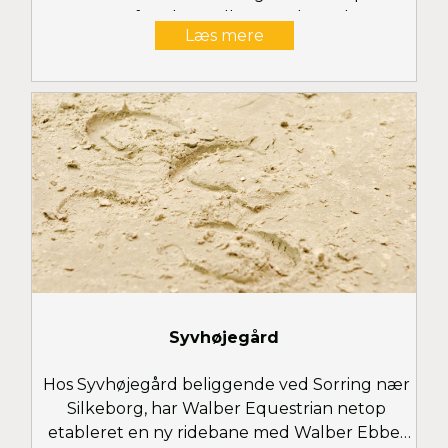
Surface hos Følle Strandgaard
Læs mere
Syvhøjegård
Hos Syvhøjegård beliggende ved Sorring nær
Silkeborg, har Walber Equestrian netop
etableret en ny ridebane med Walber Ebbe-