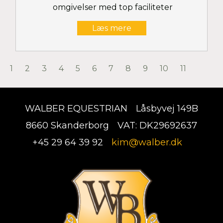
omgivelser med top faciliteter
Læs mere
1
2
3
4
5
6
7
8
9
10
11
WALBER EQUESTRIAN
Låsbyvej 149B
8660 Skanderborg
VAT: DK29692637
+45 29 64 39 92
kim@walber.dk