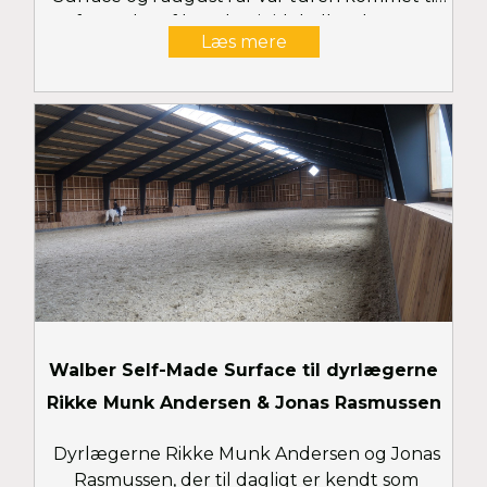
en fornyelse af bunden i ridehallen, hvor man
Læs mere
også valgte en Walber Self-Made Surface.
Walber Self-Made Surface til dyrlægerne
Rikke Munk Andersen & Jonas Rasmussen
Dyrlægerne Rikke Munk Andersen og Jonas
Rasmussen, der til dagligt er kendt som