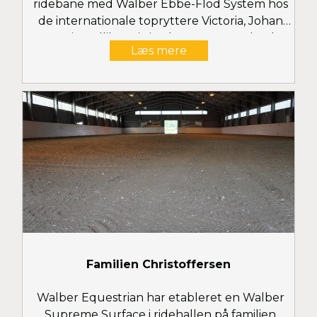
ridebane med Walber Ebbe-Flod System hos
de internationale topryttere Victoria, Johan
og Geir Gulliksen i Lierskogen tæt ved Oslo.
Læs mere
Familien Christoffersen
Walber Equestrian har etableret en Walber
Supreme Surface i ridehallen på familien