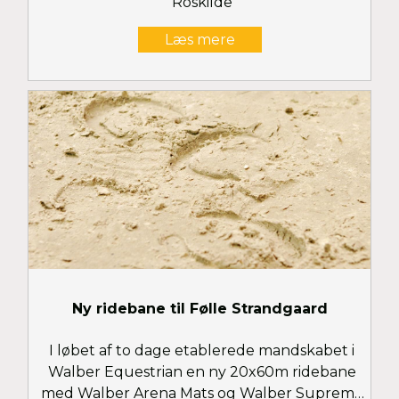
Roskilde
Læs mere
Ny ridebane til Følle Strandgaard
I løbet af to dage etablerede mandskabet i
Walber Equestrian en ny 20x60m ridebane
med Walber Arena Mats og Walber Supreme