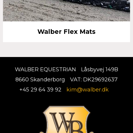
Walber Flex Mats
WALBER EQUESTRIAN
Låsbyvej 149B
8660 Skanderborg
VAT: DK29692637
+45 29 64 39 92
kim@walber.dk