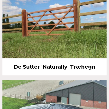
De Sutter 'Naturally' Træhegn