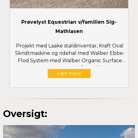
Prøvelyst Equestrian v/familien Sig-
Mathiasen
Projekt med Laake staldinventar, Kraft Oval
Skridtmaskine og ridehal med Walber Ebbe-
Flod System med Walber Organic Surface
samt Belmondo gummimåtter til bokse og
Læs mere
vaskepladser og Walber Arena Mats til
sandpaddocks.
Oversigt: